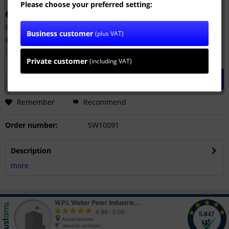
Please choose your preferred setting:
€70.00 *
Prices plus VAT
plus shipping costs
Business customer
(plus VAT)
Ready to ship today,
Delivery time appr. 1-3 workdays
Private customer
(including VAT)
Add to
shopping cart
Remember
Recommend
Order number:
SW10091
Description
more