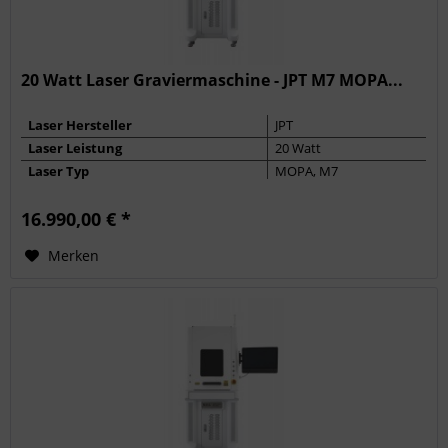
20 Watt Laser Graviermaschine - JPT M7 MOPA...
Laser Hersteller
JPT
Laser Leistung
20 Watt
Laser Typ
MOPA, M7
Max. Frequenz
4000 kHz
16.990,00 € *
Pulsbreite
2 - 350 ns
Merken