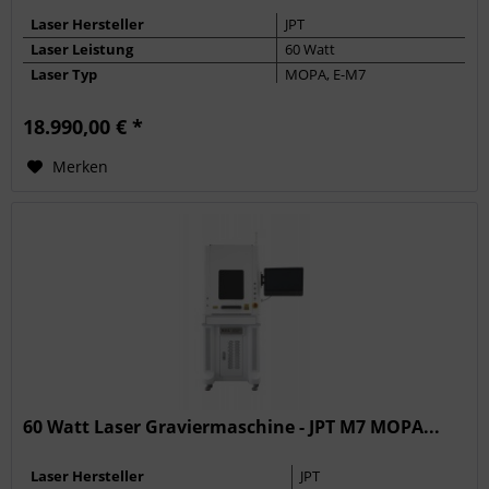
Laser Hersteller
JPT
Laser Leistung
60 Watt
Laser Typ
MOPA, E-M7
Max. Frequenz
4000 kHz
18.990,00 € *
Pulsbreite
2 - 500 ns
Merken
60 Watt Laser Graviermaschine - JPT M7 MOPA...
Laser Hersteller
JPT