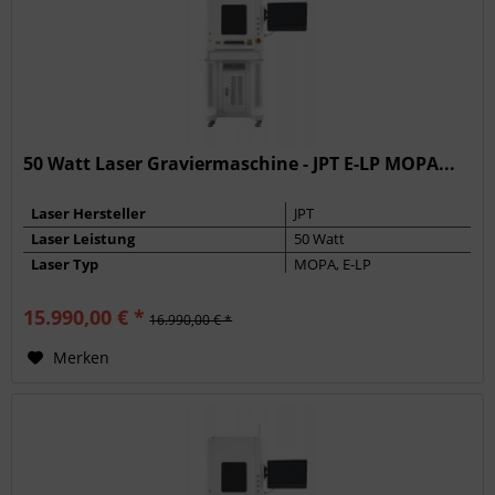
50 Watt Laser Graviermaschine - JPT E-LP MOPA...
Laser Hersteller
JPT
Laser Leistung
50 Watt
Laser Typ
MOPA, E-LP
Max. Frequenz
600 kHz
15.990,00 € *
Pulsbreite
200 ns
16.990,00 € *
Merken