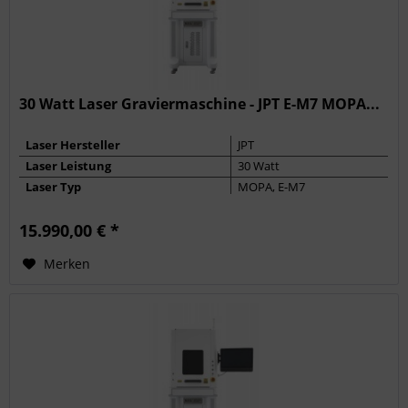
30 Watt Laser Graviermaschine - JPT E-M7 MOPA...
Laser Hersteller
JPT
Laser Leistung
30 Watt
Laser Typ
MOPA, E-M7
Max. Frequenz
4000 kHz
15.990,00 € *
Pulsbreite
2 - 350 ns
Merken