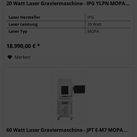
20 Watt Laser Graviermaschine - IPG YLPN MOPA...
Laser Hersteller
IPG
Laser Leistung
20 Watt
Laser Typ
MOPA
Max. Frequenz
4000 kHz
18.990,00 € *
Pulsbreite
2 - 350 ns
Merken
60 Watt Laser Graviermaschine - JPT E-M7 MOPA...