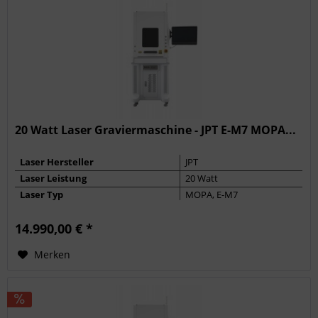
20 Watt Laser Graviermaschine - JPT E-M7 MOPA...
Laser Hersteller
JPT
Laser Leistung
20 Watt
Laser Typ
MOPA, E-M7
Max. Frequenz
4000 kHz
14.990,00 € *
Pulsbreite
2 - 350 ns
Merken