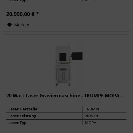
Max. Frequenz
4000 kHz
20.990,00 € *
Pulsbreite
2 - 350 ns
Merken
20 Watt Laser Graviermaschine - TRUMPF MOPA...
Laser Hersteller
TRUMPF
Laser Leistung
20 Watt
Laser Typ
MOPA
Max. Frequenz
1000 kHz