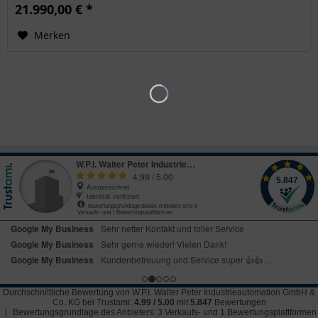
21.990,00 € *
Pulsbreite
3 - 500 ns
Merken
Durchschnittliche Bewertung von
W.P.I. Walter Peter Industrieautomation GmbH &
Co. KG
bei Trustami:
4.99
/
5.00
mit
5.847
Bewertungen
|
Bewertungsgrundlage des Anbieters: 3 Verkaufs- und 1 Bewertungsplattformen