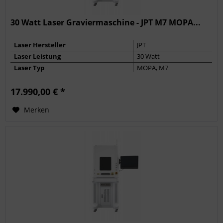
30 Watt Laser Graviermaschine - JPT M7 MOPA...
Laser Hersteller
JPT
Laser Leistung
30 Watt
Laser Typ
MOPA, M7
Max. Frequenz
4000 kHz
17.990,00 € *
Pulsbreite
2 - 350 ns
Merken