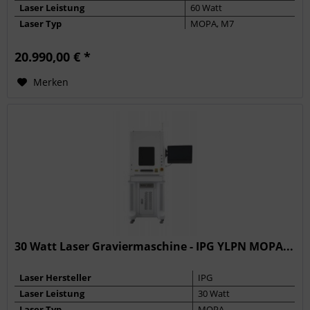
Laser Leistung
60 Watt
Laser Typ
MOPA, M7
Max. Frequenz
4000 kHz
20.990,00 € *
Pulsbreite
2 - 500 ns
Merken
30 Watt Laser Graviermaschine - IPG YLPN MOPA...
Laser Hersteller
IPG
Laser Leistung
30 Watt
Laser Typ
MOPA