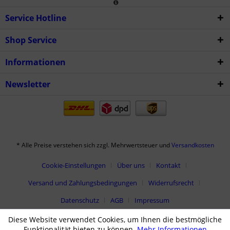
Service Hotline
Shop Service
Informationen
Newsletter
* Alle Preise verstehen sich zzgl. Mehrwertsteuer und
Versandkosten
Cookie-Einstellungen
Über uns
Kontakt
Versand und Zahlungsbedingungen
Widerrufsrecht
Datenschutz
AGB
Impressum
Diese Website verwendet Cookies, um Ihnen die bestmögliche
Funktionalität bieten zu können.
Mehr Informationen