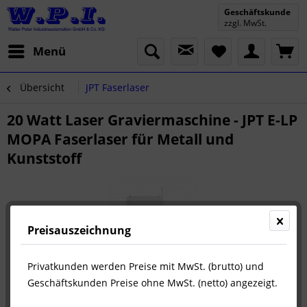
Geschäftskunde
zzgl. MwSt.
Menü
Übersicht
JPT Faserlaser
20 Watt Laser Graviermaschine - JPT E-LP
MOPA Faserlaser für Metall und
Kunststoff
Preisauszeichnung
Privatkunden werden Preise mit MwSt. (brutto) und
Geschäftskunden Preise ohne MwSt. (netto) angezeigt.