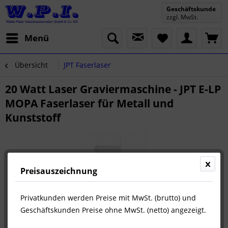
Geschäftskunde
zzgl. MwSt.
Menü
Übersicht
JPT Faserlaser
20 Watt Laser Graviermaschine - JPT E-LP
MOPA Faserlaser für Metall und
Kunststoff
Preisauszeichnung
Privatkunden werden Preise mit MwSt. (brutto) und
Geschäftskunden Preise ohne MwSt. (netto) angezeigt.