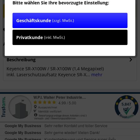
Bitte wählen Sie Ihre bevorzugte Einstellung:
Dieser Artikel ist nicht käuflich zu erwerben.
Geschäftskunde
(zzgl. MwSt.)
Merken
Empfehlen
Privatkunde
(inkl. MwSt.)
Artikel-Nr.:
SW10112
Beschreibung
Keyence SR-X100W / SR-X100W (1,4 Megapixel)
inkl. Laserschutzaufsatz Keyence SR-X...
mehr